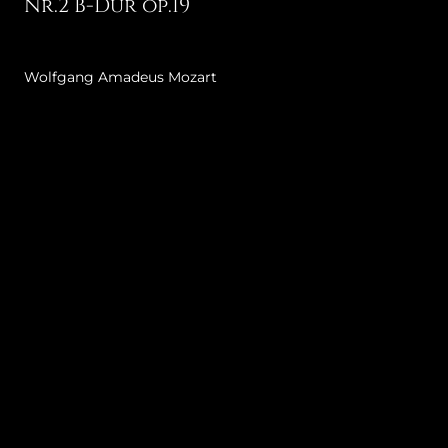
Nr.2 B-Dur op.19
Wolfgang Amadeus Mozart
Sinfonie Nr. 39 Es-Dur KV 543
Antonin Dvorak
Joseph Haydn
Franz Schubert
Amerikanische
Konzert für
Sinfonie
Suite op. 98
Trompete
Nr.4 c-moll
und
„Tragische“
Orchester
D 417
Es-Dur
ZUR REPERTOIRE-LISTE